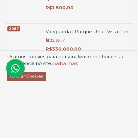
R$1.800,00
2087
Vanguarda | Parque Una | Vista Parque
32.63m²
R$330.000,00
Usamos cookies para personalizar e melhorar sua
experiência no site.
Saiba mais
1714
Sala Comercial no Parque - Vanguarda
Aceitar Cookies
33.29m²
R$395.000,00
2441
Sala Super Iluminada no Vanguarda
1
53.77m²
R$480.000,00