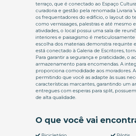
terraço, que é conectado ao Espaço Cultural
curadoria e gestão pela renomada Livraria 
os frequentadores do edifício, o layout do t
como vernissages, palestras e até mesmo eve
atividades, o local possui uma sala de reuni
interiores e paisagismo é meticulosamente
escolha dos materiais demonstra requinte e
está conectado à Galeria de Escritores, to
Para garantir a segurança e praticidade, o 
armazenamento para encomendas. A integr
proporciona comodidade aos moradores. As s
permitindo que você as adapte às suas nece
características marcantes, garantindo um am
entregues com esperas para split, possue
de alta qualidade.
O que você vai encont
Bicicletário
Pilotis