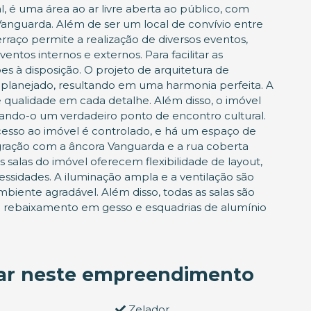
, é uma área ao ar livre aberta ao público, com
Vanguarda. Além de ser um local de convívio entre
erraço permite a realização de diversos eventos,
ntos internos e externos. Para facilitar as
ões à disposição. O projeto de arquitetura de
 planejado, resultando em uma harmonia perfeita. A
 qualidade em cada detalhe. Além disso, o imóvel
rnando-o um verdadeiro ponto de encontro cultural.
acesso ao imóvel é controlado, e há um espaço de
ação com a âncora Vanguarda e a rua coberta
alas do imóvel oferecem flexibilidade de layout,
ssidades. A iluminação ampla e a ventilação são
biente agradável. Além disso, todas as salas são
m rebaixamento em gesso e esquadrias de alumínio
rar neste empreendimento
Zelador