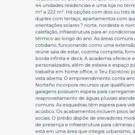
44 unidades residenciais e uma loja no térr
m² a 222 m². Há opções com dois ou três dorm
duplex com terraço, apartamentos com quinta
orientações solares ? norte, nordeste e no
calefação, infraestrutura para ar-condiciona
térmico ao longo do ano. As áreas comuns
cotidiano, funcionando como uma extensã
reúne sala de estar, cozinha completa, forn
borda infinita e deck. A academia oferece es
personalizados, além de esteira e espaç
trabalha em home office, o Teu Escritório
vista aberta. O empreendimento conta ainda
Norteño incorpora recursos que qualificam
garagens possuem espera para carregamento
reaproveitamento de águas pluviais atende à
comuns. As esquadrias têm espera para vidr
acústico. Os acabamentos incluem pisos la
sociais. O prédio dispõe de elevadores mode
de presença e infraestrutura para câmeras 
está em uma área que integra urbanismo, ár