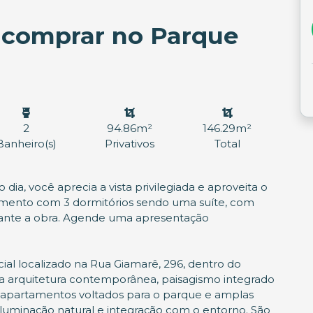
 comprar no Parque
2
94.86m²
146.29m²
Banheiro(s)
Privativos
Total
 dia, você aprecia a vista privilegiada e aproveita o
artamento com 3 dormitórios sendo uma suíte, com
urante a obra. Agende uma apresentação
l localizado na Rua Giamarê, 296, dentro do
a arquitetura contemporânea, paisagismo integrado
m apartamentos voltados para o parque e amplas
iluminação natural e integração com o entorno. São