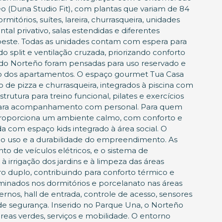
eo (Duna Studio Fit), com plantas que variam de 84
itórios, suítes, lareira, churrasqueira, unidades
l privativo, salas estendidas e diferentes
roeste. Todas as unidades contam com espera para
do split e ventilação cruzada, priorizando conforto
 do Norteño foram pensadas para uso reservado e
o dos apartamentos. O espaço gourmet Tua Casa
o de pizza e churrasqueira, integrados à piscina com
trutura para treino funcional, pilates e exercícios
o para acompanhamento com personal. Para quem
 proporciona um ambiente calmo, com conforto e
 com espaço kids integrado à área social. O
 o uso e a durabilidade do empreendimento. As
 de veículos elétricos, e o sistema de
 irrigação dos jardins e à limpeza das áreas
o duplo, contribuindo para conforto térmico e
minados nos dormitórios e porcelanato nas áreas
rnos, hall de entrada, controle de acesso, sensores
de segurança. Inserido no Parque Una, o Norteño
eas verdes, serviços e mobilidade. O entorno