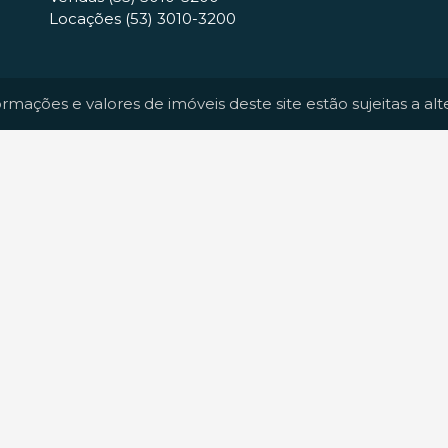
Locações
(53) 3010-3200
formações e valores de imóveis deste site estão sujeitas a al