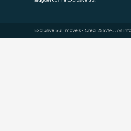
aluguel com a Exclusive Sul.
Exclusive Sul Imóveis - Creci 25579-J. As in