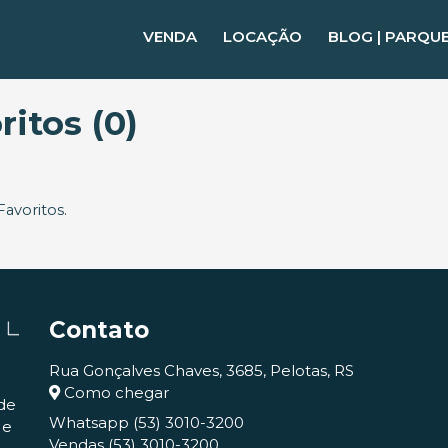
VENDA
LOCAÇÃO
BLOG | PARQU
itos (0)
avoritos.
Contato
Rua Gonçalves Chaves, 3685, Pelotas, RS
Como chegar
de
Whatsapp
(53) 3010-3200
 e
Vendas
(53) 3010-3200